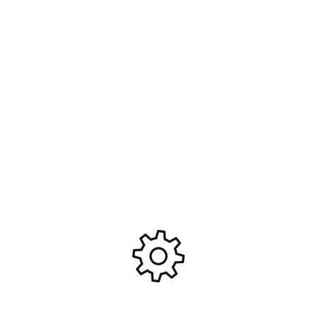
Palonnier Aluminium double
Rallonge pour cardan laiton
trous de 3mm pour servos
#PRO-210630
Sanwa Bleu #3RAC-
4,95
€
3,90
€
HKD30/BU
Ajouter Au Panier
Ajouter Au Panier