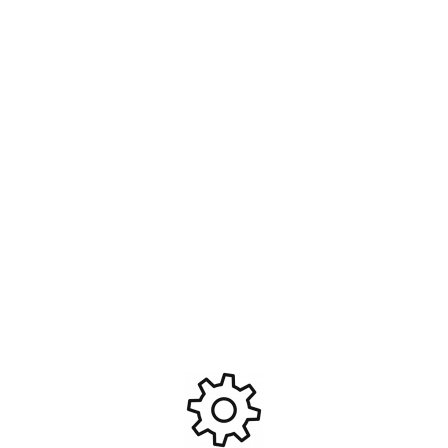
Vis btr tete fraisee 3x8mm
Vis btr tete fraisee 4x12mm
(6) #TRX2550
(6) #TRX2542
4,20
€
4,20
€
Ajouter Au Panier
Ajouter Au Panier