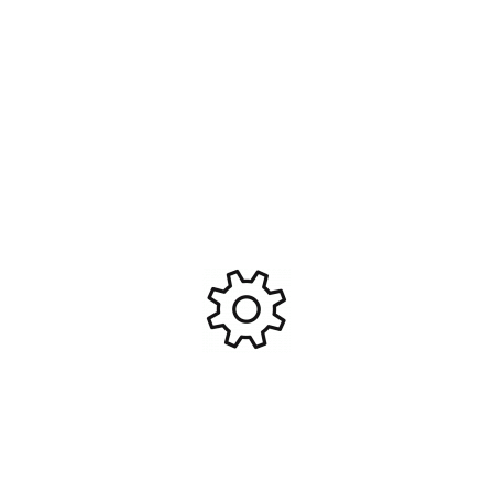
N’oubliez pas de commander une batterie LiPo
supplémentaire avec votre voiture pour vous amuser
plus longtemps.
Voitures RC en kit
Poids
1,125 kg
Scientific France - SF/MHD