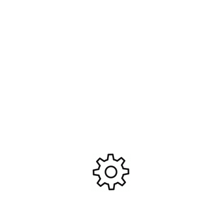
Batterie Li-po 11.1V
Boitier An/peq 15 tan –
1500MAH 15C 2 Sticks ronds
NUPROL #A69564
Duel Code #DUE-AC12833
21,95
€
18,95
€
12,95
€
Ajouter Au Panier
Ajouter Au Panier