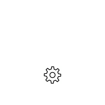
Fourgonnette VW Type 2 (T1)
Toyota Yaris Rally2 44 Rallye
Foxon Park VA14503
de Finlande 2024 H.Kogure –
T.Luhtinen IXO RAM957
39,90
€
41,90
€
Ajouter Au Panier
Ajouter Au Panier