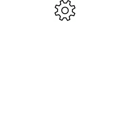
Ajouter Au Panier
Ajouter Au Panier
Volkswagen T1 Pick Up
Miniature 1/18 Ferrari 575
Racer 53 – 1950
GTZ Zagato noire Elite #ELI-
L2983
49,90
€
89,95
€
Ajouter Au Panier
Ajouter Au Panier