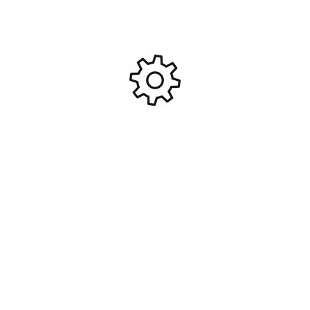
Miniature 1/50 Peterbilt 389
Miniature 1/18 Ferrari 575
avec porte-engins et Bull
GTZ Zagato Elite #ELI-L2961
CAT D8R #NOR-55207
149,00
€
89,95
€
Ajouter Au Panier
Ajouter Au Panier