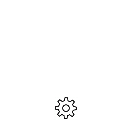
Kit RC lights and sound
Garde boue intérieur AV/AR,
#T2M-T422529
cache lumière TRX4 Traxxas
#TRX8080
79,95
€
19,95
€
Ajouter Au Panier
Ajouter Au Panier