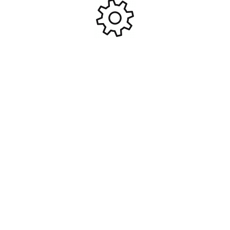
Ajouter Au Panier
Ajouter Au Panier
Pignon 14 dents Acier Etroit
Pignon 14 dents Acier Etroit
32DP D0.5mm #CORA-72514
32DP D3.17mm #CORA-
71514
9,95
€
7,95
€
Ajouter Au Panier
Ajouter Au Panier